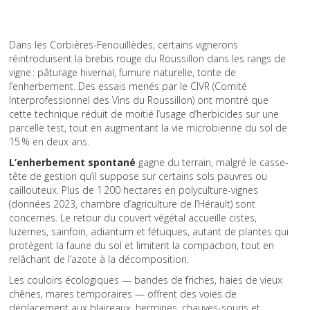
Dans les Corbières-Fenouillèdes, certains vignerons
réintroduisent la brebis rouge du Roussillon dans les rangs de
vigne : pâturage hivernal, fumure naturelle, tonte de
l’enherbement. Des essais menés par le CIVR (Comité
Interprofessionnel des Vins du Roussillon) ont montré que
cette technique réduit de moitié l’usage d’herbicides sur une
parcelle test, tout en augmentant la vie microbienne du sol de
15 % en deux ans.
L’enherbement spontané
gagne du terrain, malgré le casse-
tête de gestion qu’il suppose sur certains sols pauvres ou
caillouteux. Plus de 1 200 hectares en polyculture-vignes
(données 2023, chambre d’agriculture de l’Hérault) sont
concernés. Le retour du couvert végétal accueille cistes,
luzernes, sainfoin, adiantum et fétuques, autant de plantes qui
protègent la faune du sol et limitent la compaction, tout en
relâchant de l’azote à la décomposition.
Les couloirs écologiques — bandes de friches, haies de vieux
chênes, mares temporaires — offrent des voies de
déplacement aux blaireaux, hermines, chauves-souris et